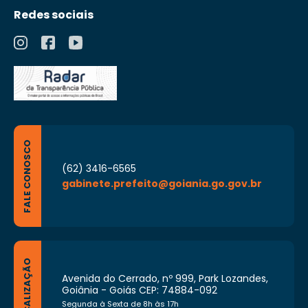
atividades desenvolvidas pelos mesmos na
Redes sociais
respectiva área de atuação;
X – exercer outras atividades correlatas às
suas competências e que lhe forem
determinadas pelo Secretário Municipal de
Mobilidade, observando sempre os princípios
legais, éticos e morais.
FALE CONOSCO
(62) 3416-6565
gabinete.prefeito@goiania.go.gov.br
LOCALIZAÇÃO
Avenida do Cerrado, nº 999, Park Lozandes,
Goiânia - Goiás CEP: 74884-092
Segunda à Sexta de 8h às 17h