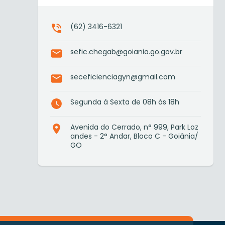
(62) 3416-6321
sefic.chegab@goiania.go.gov.br
seceficienciagyn@gmail.com
Segunda à Sexta de 08h às 18h
Avenida do Cerrado, n° 999, Park Loz
andes - 2° Andar, Bloco C - Goiânia/
GO