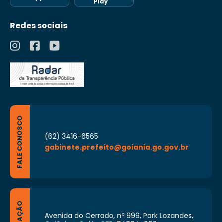
o objetivo de garantir condições necessárias
Play
à consecução de suas funções;
Redes sociais
IV – administrar e prestar contas, junto ao
Conselho Escolar/Gestor, das verbas
repassadas diretamente às instituições
educacionais, obedecendo aos critérios e
normas vigentes;
V – realizar e/ou participar dos
levantamentos de dados, pesquisas, análises
da realidade educacional e da criação de
propostas de transformação da realidade
FALE CONOSCO
existente;
(62) 3416-6565
VI – participar da implantação da proposta
gabinete.prefeito@goiania.go.gov.br
curricular, segundo as especificidades de
cada nível e modalidades educacionais;
VII – administrar o seu quadro de servidores,
obedecendo aos critérios de lotação e
requisitos profissionais exigidos e/ou definidos
pela SME para execução da(s) proposta(s)
Avenida do Cerrado, nº 999, Park Lozandes,
pedagógica(s);