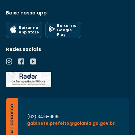
Baixe nosso app
Baixar no
Baixar no
Google
App Store
Play
Redes sociais
FALE CONOSCO
(62) 3416-6565
gabinete.prefeito@goiania.go.gov.br