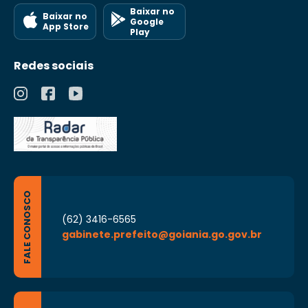
Baixar no
Baixar no
Google
App Store
Play
Redes sociais
FALE CONOSCO
(62) 3416-6565
gabinete.prefeito@goiania.go.gov.br