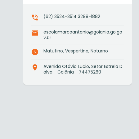
(62) 3524-3514 3298-1882
escolamarcoantonio@goiania.go.go
v.br
Matutino, Vespertino, Noturno
Avenida Otávio Lucio, Setor Estrela D
alva - Goiânia - 74475260