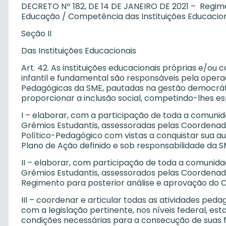
DECRETO Nº 182, DE 14 DE JANEIRO DE 2021 – Regime
Educação / Competência das Instituições Educacio
Seção II
Das Instituições Educacionais
Art. 42. As instituições educacionais próprias e/o
infantil e fundamental são responsáveis pela opera
Pedagógicas da SME, pautadas na gestão democrátic
proporcionar a inclusão social, competindo-lhes e
I – elaborar, com a participação de toda a comuni
Grêmios Estudantis, assessoradas pelas Coordenado
Político-Pedagógico com vistas a conquistar sua a
Plano de Ação definido e sob responsabilidade da S
II – elaborar, com participação de toda a comunid
Grêmios Estudantis, assessorados pelas Coordenado
Regimento para posterior análise e aprovação do 
III – coordenar e articular todas as atividades ped
com a legislação pertinente, nos níveis federal, est
condições necessárias para a consecução de suas 