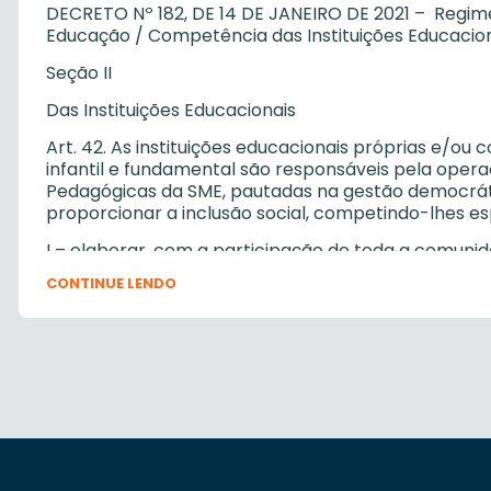
DECRETO Nº 182, DE 14 DE JANEIRO DE 2021 – Regime
Educação / Competência das Instituições Educacio
Seção II
Das Instituições Educacionais
Art. 42. As instituições educacionais próprias e/o
infantil e fundamental são responsáveis pela opera
Pedagógicas da SME, pautadas na gestão democrátic
proporcionar a inclusão social, competindo-lhes e
I – elaborar, com a participação de toda a comuni
Grêmios Estudantis, assessoradas pelas Coordenado
CONTINUE LENDO
Político-Pedagógico com vistas a conquistar sua a
Plano de Ação definido e sob responsabilidade da S
II – elaborar, com participação de toda a comunid
Grêmios Estudantis, assessorados pelas Coordenado
Regimento para posterior análise e aprovação do 
III – coordenar e articular todas as atividades ped
com a legislação pertinente, nos níveis federal, est
condições necessárias para a consecução de suas 