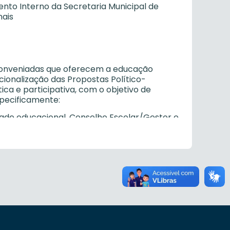
nto Interno da Secretaria Municipal de
nais
u conveniadas que oferecem a educação
cionalização das Propostas Político-
a e participativa, com o objetivo de
specificamente:
dade educacional, Conselho Escolar/Gestor e
rias Regionais de Educação, o seu Projeto
utonomia e democratizar o ensino dentro do
ME;
ade educacional, Conselho Escolar/Gestor e
rias Regionais de Educação, o seu
Conselho Municipal de Educação;
agógicas e administrativas, em consonância
adual e municipal, com o objetivo de garantir
funções;