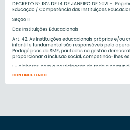
DECRETO Nº 182, DE 14 DE JANEIRO DE 2021 – Regime
Educação / Competência das Instituições Educacio
Seção II
Das Instituições Educacionais
Art. 42. As instituições educacionais próprias e/o
infantil e fundamental são responsáveis pela opera
Pedagógicas da SME, pautadas na gestão democrátic
proporcionar a inclusão social, competindo-lhes e
I – elaborar, com a participação de toda a comuni
Grêmios Estudantis, assessoradas pelas Coordenado
CONTINUE LENDO
Político-Pedagógico com vistas a conquistar sua a
Plano de Ação definido e sob responsabilidade da S
II – elaborar, com participação de toda a comunid
Grêmios Estudantis, assessorados pelas Coordenado
Regimento para posterior análise e aprovação do 
III – coordenar e articular todas as atividades ped
com a legislação pertinente, nos níveis federal, est
condições necessárias para a consecução de suas 