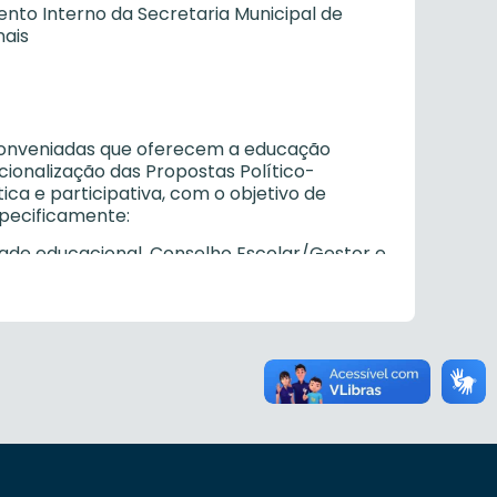
nto Interno da Secretaria Municipal de
nais
u conveniadas que oferecem a educação
cionalização das Propostas Político-
a e participativa, com o objetivo de
specificamente:
dade educacional, Conselho Escolar/Gestor e
rias Regionais de Educação, o seu Projeto
utonomia e democratizar o ensino dentro do
ME;
ade educacional, Conselho Escolar/Gestor e
rias Regionais de Educação, o seu
Conselho Municipal de Educação;
agógicas e administrativas, em consonância
adual e municipal, com o objetivo de garantir
funções;