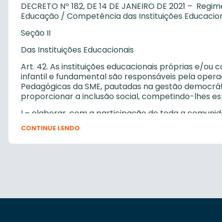
DECRETO Nº 182, DE 14 DE JANEIRO DE 2021 – Regime
Educação / Competência das Instituições Educacio
Seção II
Das Instituições Educacionais
Art. 42. As instituições educacionais próprias e/o
infantil e fundamental são responsáveis pela opera
Pedagógicas da SME, pautadas na gestão democrátic
proporcionar a inclusão social, competindo-lhes e
I – elaborar, com a participação de toda a comuni
Grêmios Estudantis, assessoradas pelas Coordenado
CONTINUE LENDO
Político-Pedagógico com vistas a conquistar sua a
Plano de Ação definido e sob responsabilidade da S
II – elaborar, com participação de toda a comunid
Grêmios Estudantis, assessorados pelas Coordenado
Regimento para posterior análise e aprovação do 
III – coordenar e articular todas as atividades ped
com a legislação pertinente, nos níveis federal, est
condições necessárias para a consecução de suas 