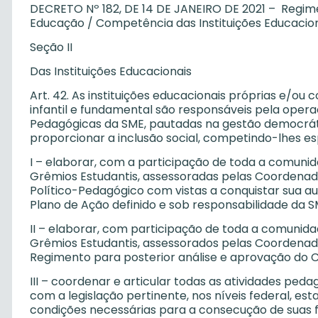
DECRETO Nº 182, DE 14 DE JANEIRO DE 2021 – Regime
Educação / Competência das Instituições Educacio
Seção II
Das Instituições Educacionais
Art. 42. As instituições educacionais próprias e/o
infantil e fundamental são responsáveis pela opera
Pedagógicas da SME, pautadas na gestão democrátic
proporcionar a inclusão social, competindo-lhes e
I – elaborar, com a participação de toda a comuni
Grêmios Estudantis, assessoradas pelas Coordenado
Político-Pedagógico com vistas a conquistar sua a
Plano de Ação definido e sob responsabilidade da S
II – elaborar, com participação de toda a comunid
Grêmios Estudantis, assessorados pelas Coordenado
Regimento para posterior análise e aprovação do 
III – coordenar e articular todas as atividades ped
com a legislação pertinente, nos níveis federal, est
condições necessárias para a consecução de suas 