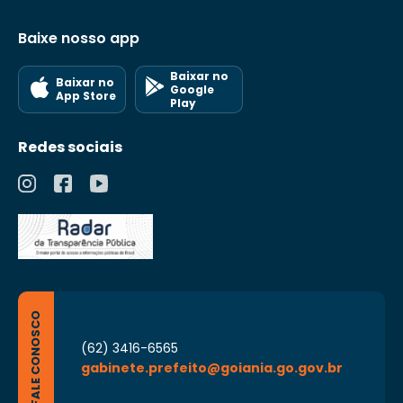
Baixe nosso app
Baixar no
Baixar no
Google
App Store
Play
Redes sociais
FALE CONOSCO
(62) 3416-6565
gabinete.prefeito@goiania.go.gov.br