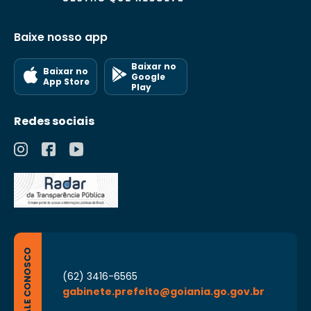
Baixe nosso app
Baixar no
Baixar no
Google
App Store
Play
Redes sociais
FALE CONOSCO
(62) 3416-6565
gabinete.prefeito@goiania.go.gov.br