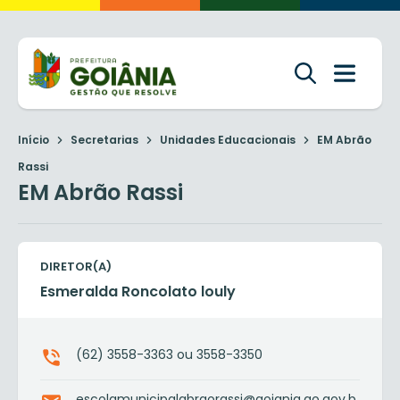
Início
Secretarias
Unidades Educacionais
EM Abrão
Rassi
EM Abrão Rassi
DIRETOR(A)
Esmeralda Roncolato louly
(62) 3558-3363 ou 3558-3350
escolamunicipalabraorassi@goiania.go.gov.b