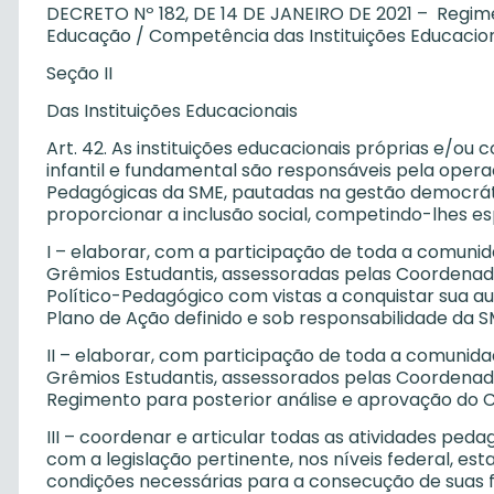
DECRETO Nº 182, DE 14 DE JANEIRO DE 2021 – Regime
Educação / Competência das Instituições Educacio
Seção II
Das Instituições Educacionais
Art. 42. As instituições educacionais próprias e/o
infantil e fundamental são responsáveis pela opera
Pedagógicas da SME, pautadas na gestão democrátic
proporcionar a inclusão social, competindo-lhes e
I – elaborar, com a participação de toda a comuni
Grêmios Estudantis, assessoradas pelas Coordenado
Político-Pedagógico com vistas a conquistar sua a
Plano de Ação definido e sob responsabilidade da S
II – elaborar, com participação de toda a comunid
Grêmios Estudantis, assessorados pelas Coordenado
Regimento para posterior análise e aprovação do 
III – coordenar e articular todas as atividades ped
com a legislação pertinente, nos níveis federal, est
condições necessárias para a consecução de suas 