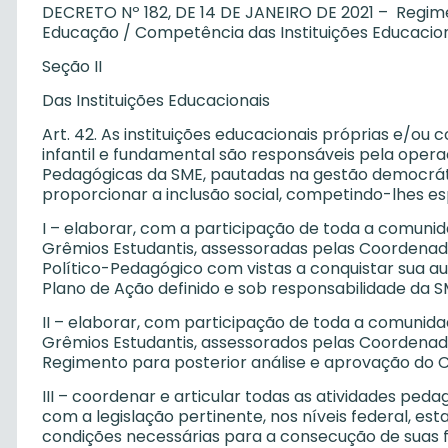
DECRETO Nº 182, DE 14 DE JANEIRO DE 2021 – Regime
Educação / Competência das Instituições Educacio
Seção II
Das Instituições Educacionais
Art. 42. As instituições educacionais próprias e/o
infantil e fundamental são responsáveis pela opera
Pedagógicas da SME, pautadas na gestão democrátic
proporcionar a inclusão social, competindo-lhes e
I – elaborar, com a participação de toda a comuni
Grêmios Estudantis, assessoradas pelas Coordenado
Político-Pedagógico com vistas a conquistar sua a
Plano de Ação definido e sob responsabilidade da S
II – elaborar, com participação de toda a comunid
Grêmios Estudantis, assessorados pelas Coordenado
Regimento para posterior análise e aprovação do 
III – coordenar e articular todas as atividades ped
com a legislação pertinente, nos níveis federal, est
condições necessárias para a consecução de suas 