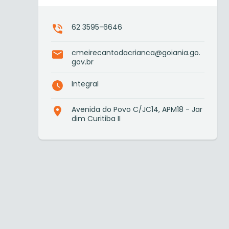
62 3595-6646
cmeirecantodacrianca@goiania.go.
gov.br
Integral
Avenida do Povo C/JC14, APM18 - Jar
dim Curitiba II