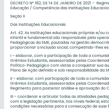
DECRETO Nº 182, DE 14 DE JANEIRO DE 2021 – Regime
Educação / Competência das Instituições Educacio
Seção II
Das Instituições Educacionais
Art. 42. As instituições educacionais próprias e/o
infantil e fundamental são responsáveis pela opera
Pedagógicas da SME, pautadas na gestão democrátic
proporcionar a inclusão social, competindo-lhes e
I – elaborar, com a participação de toda a comuni
Grêmios Estudantis, assessoradas pelas Coordenado
Político-Pedagógico com vistas a conquistar sua a
Plano de Ação definido e sob responsabilidade da S
II – elaborar, com participação de toda a comunid
Grêmios Estudantis, assessorados pelas Coordenado
Regimento para posterior análise e aprovação do 
III – coordenar e articular todas as atividades ped
com a legislação pertinente, nos níveis federal, est
condições necessárias para a consecução de suas 