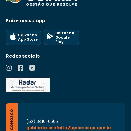
Baixe nosso app
Baixar no
Baixar no
Google
App Store
Play
Redes sociais
FALE CONOSCO
(62) 3416-6565
gabinete.prefeito@goiania.go.gov.br