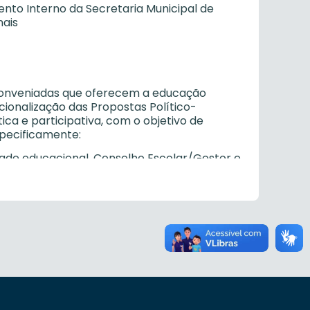
nto Interno da Secretaria Municipal de
nais
u conveniadas que oferecem a educação
cionalização das Propostas Político-
a e participativa, com o objetivo de
specificamente:
dade educacional, Conselho Escolar/Gestor e
rias Regionais de Educação, o seu Projeto
utonomia e democratizar o ensino dentro do
ME;
ade educacional, Conselho Escolar/Gestor e
rias Regionais de Educação, o seu
Conselho Municipal de Educação;
agógicas e administrativas, em consonância
adual e municipal, com o objetivo de garantir
funções;