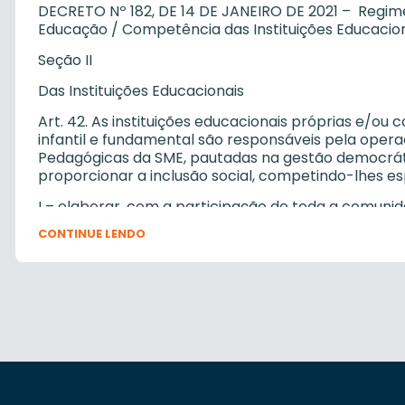
DECRETO Nº 182, DE 14 DE JANEIRO DE 2021 – Regime
Educação / Competência das Instituições Educacio
Seção II
Das Instituições Educacionais
Art. 42. As instituições educacionais próprias e/o
infantil e fundamental são responsáveis pela opera
Pedagógicas da SME, pautadas na gestão democrátic
proporcionar a inclusão social, competindo-lhes e
I – elaborar, com a participação de toda a comuni
Grêmios Estudantis, assessoradas pelas Coordenado
CONTINUE LENDO
Político-Pedagógico com vistas a conquistar sua a
Plano de Ação definido e sob responsabilidade da S
II – elaborar, com participação de toda a comunid
Grêmios Estudantis, assessorados pelas Coordenado
Regimento para posterior análise e aprovação do 
III – coordenar e articular todas as atividades ped
com a legislação pertinente, nos níveis federal, est
condições necessárias para a consecução de suas 