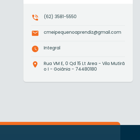
(62) 3581-5550
cmeipequenoaprendiz@gmail.com
Integral
Rua VM E, 0 Qd 15 Lt Area - Vila Mutirã
o I - Goiânia - 74480180