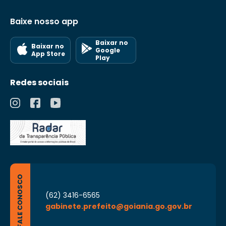
Baixe nosso app
Baixar no
Baixar no
Google
App Store
Play
Redes sociais
FALE CONOSCO
(62) 3416-6565
gabinete.prefeito@goiania.go.gov.br