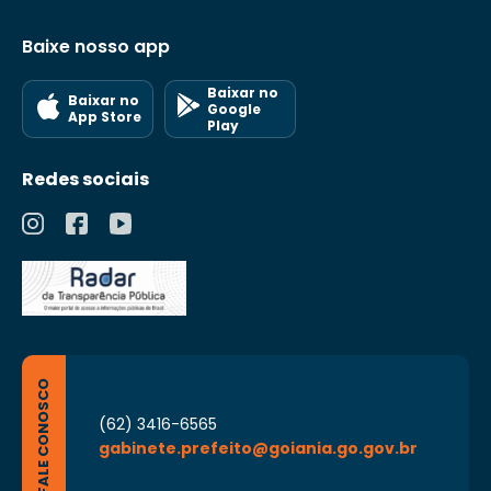
Baixe nosso app
Baixar no
Baixar no
Google
App Store
Play
Redes sociais
FALE CONOSCO
(62) 3416-6565
gabinete.prefeito@goiania.go.gov.br