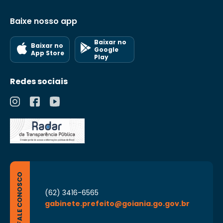
Baixe nosso app
Baixar no
Baixar no
Google
App Store
Play
Redes sociais
FALE CONOSCO
(62) 3416-6565
gabinete.prefeito@goiania.go.gov.br