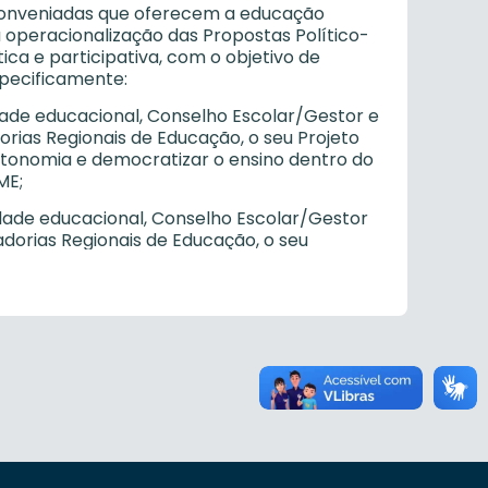
u conveniadas que oferecem a educação
a operacionalização das Propostas Político-
a e participativa, com o objetivo de
specificamente:
dade educacional, Conselho Escolar/Gestor e
rias Regionais de Educação, o seu Projeto
utonomia e democratizar o ensino dentro do
ME;
idade educacional, Conselho Escolar/Gestor
dorias Regionais de Educação, o seu
Conselho Municipal de Educação;
agógicas e administrativas, em consonância
adual e municipal, com o objetivo de garantir
es;
ho Escolar/Gestor, das verbas repassadas
do aos critérios e normas vigentes;
ados, pesquisas, análises da realidade
mação da realidade existente;