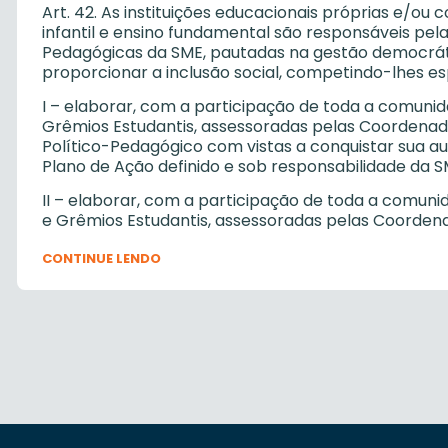
Art. 42. As instituições educacionais próprias e/o
infantil e ensino fundamental são responsáveis pel
Pedagógicas da SME, pautadas na gestão democrátic
proporcionar a inclusão social, competindo-lhes e
I – elaborar, com a participação de toda a comuni
Grêmios Estudantis, assessoradas pelas Coordenado
Político-Pedagógico com vistas a conquistar sua a
Plano de Ação definido e sob responsabilidade da S
II – elaborar, com a participação de toda a comun
e Grêmios Estudantis, assessoradas pelas Coordena
Regimento para posterior análise e aprovação do 
CONTINUE LENDO
III – coordenar e articular todas as atividades ped
com a legislação pertinente, nos níveis federal, est
condições necessárias à consecução de suas funçõ
IV – administrar e prestar contas, junto ao Consel
diretamente às instituições educacionais, obedecen
V – realizar e/ou participar dos levantamentos de d
educacional e da criação de propostas de transfor