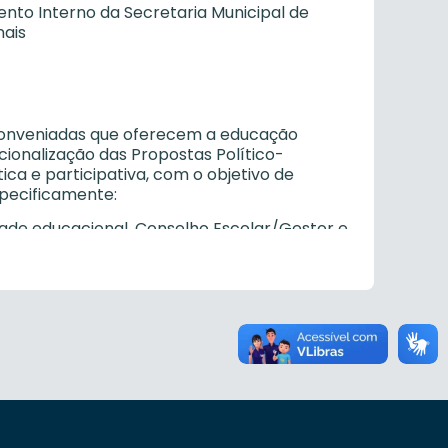
nto Interno da Secretaria Municipal de
nais
u conveniadas que oferecem a educação
cionalização das Propostas Político-
a e participativa, com o objetivo de
specificamente:
dade educacional, Conselho Escolar/Gestor e
rias Regionais de Educação, o seu Projeto
utonomia e democratizar o ensino dentro do
ME;
ade educacional, Conselho Escolar/Gestor e
rias Regionais de Educação, o seu
Conselho Municipal de Educação;
agógicas e administrativas, em consonância
adual e municipal, com o objetivo de garantir
funções;