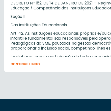
DECRETO Nº 182, DE 14 DE JANEIRO DE 2021 – Regime
Educação / Competência das Instituições Educacio
Seção II
Das Instituições Educacionais
Art. 42. As instituições educacionais próprias e/o
infantil e fundamental são responsáveis pela opera
Pedagógicas da SME, pautadas na gestão democrátic
proporcionar a inclusão social, competindo-lhes e
I – elaborar, com a participação de toda a comuni
Grêmios Estudantis, assessoradas pelas Coordenado
CONTINUE LENDO
Político-Pedagógico com vistas a conquistar sua a
Plano de Ação definido e sob responsabilidade da S
II – elaborar, com participação de toda a comunid
Grêmios Estudantis, assessorados pelas Coordenado
Regimento para posterior análise e aprovação do 
III – coordenar e articular todas as atividades ped
com a legislação pertinente, nos níveis federal, est
condições necessárias para a consecução de suas 