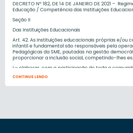
DECRETO Nº 182, DE 14 DE JANEIRO DE 2021 – Regime
Educação / Competência das Instituições Educacio
Seção II
Das Instituições Educacionais
Art. 42. As instituições educacionais próprias e/o
infantil e fundamental são responsáveis pela opera
Pedagógicas da SME, pautadas na gestão democrátic
proporcionar a inclusão social, competindo-lhes e
I – elaborar, com a participação de toda a comuni
Grêmios Estudantis, assessoradas pelas Coordenado
CONTINUE LENDO
Político-Pedagógico com vistas a conquistar sua a
Plano de Ação definido e sob responsabilidade da S
II – elaborar, com participação de toda a comunid
Grêmios Estudantis, assessorados pelas Coordenado
Regimento para posterior análise e aprovação do 
III – coordenar e articular todas as atividades ped
com a legislação pertinente, nos níveis federal, est
condições necessárias para a consecução de suas 