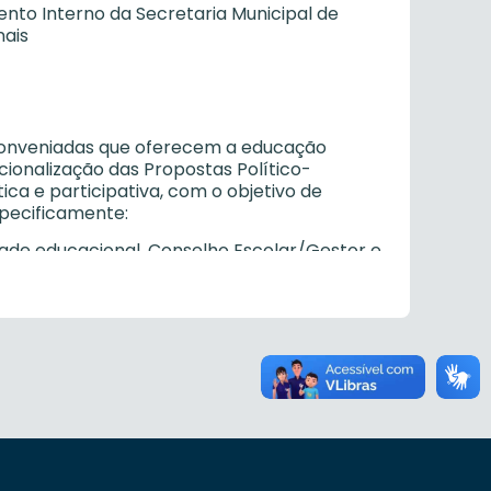
nto Interno da Secretaria Municipal de
nais
u conveniadas que oferecem a educação
cionalização das Propostas Político-
a e participativa, com o objetivo de
specificamente:
dade educacional, Conselho Escolar/Gestor e
rias Regionais de Educação, o seu Projeto
utonomia e democratizar o ensino dentro do
ME;
ade educacional, Conselho Escolar/Gestor e
rias Regionais de Educação, o seu
Conselho Municipal de Educação;
agógicas e administrativas, em consonância
adual e municipal, com o objetivo de garantir
funções;