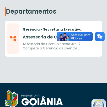
Departamentos
Gerência - Secretaria Executiva
Assessoria de Comunicação
Assessoria de Comunicação Art. 12
Compete à Gerência de Eventos
Educacionais e Assessoria de
Comunicação, unidade integrante da
Chefia de Gabinete, ao/à seu/sua Gerente:
I – realizar o planejamento, a coordenação,
a implementação e a avaliação de
políticas e ações de comunicação para
informar às unidades administrativas da
Secretaria Municipal de Educação – SME, à
sociedade e aos meios de comunicação
sobre políticas públicas, fatos e
informações relativas à Educação
Municipal de Goiânia; II – divulgar
programas e ações da SME, por meio de