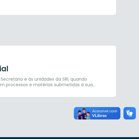
ial
ao Secretário e às unidades da SRI, quando
os em processos e matérias submetidas à sua
ormular respostas às requisições, requerimentos
o Público, Tribunal de Contas dos Municípios,
os ao Secretário Municipal de Relações
 inerentes à Procuradoria Geral do Município; IV
as, em conjunto com toda secretaria, para o
 ordem jurídica, cadastral e documental,
ização; V – assessoramento jurídico em toda
etário no exame e revisão jurídica de minutas de
utros atos normativos, sem prejuízo das