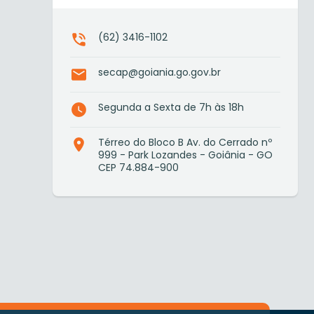
(62) 3416-1102
secap@goiania.go.gov.br
Segunda a Sexta de 7h às 18h
Térreo do Bloco B Av. do Cerrado nº
999 - Park Lozandes - Goiânia - GO
CEP 74.884-900