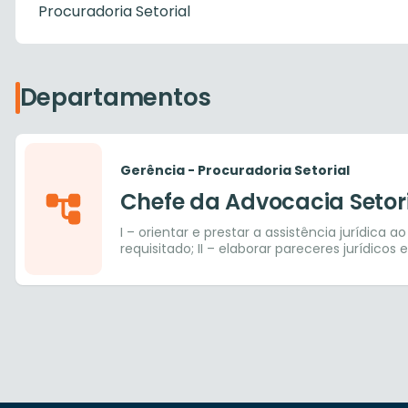
Procuradoria Setorial
Departamentos
Gerência - Procuradoria Setorial
Chefe da Advocacia Setor
I – orientar e prestar a assistência jurídica 
requisitado; II – elaborar pareceres jurídic
apreciação; III – assessorar, acompanhar e f
e notificações do Poder Legislativo, Ministéri
Controladoria Geral do Município, endereçad
Institucionais, resguardadas as competências
– acompanhar e adotar as medidas necessári
atendimento de diligências e solicitações de
expedidas pelos órgãos de controle e fiscal
Secretaria, em especial ao gabinete do Secr
projetos de leis, justificativas, decretos e o