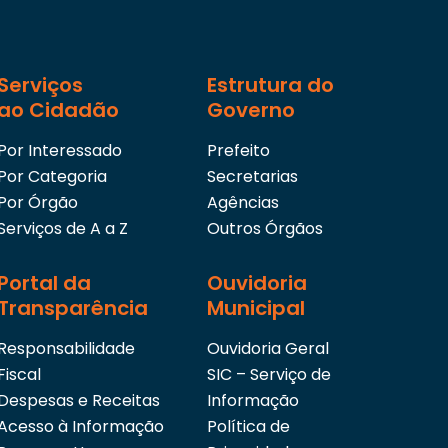
competências da Procuradoria Geral do Municíp
de contratos e convênios, acordos e outros t
assessoramento ao Secretário nos assuntos 
termos firmados pelo Município, propondo 
formalidades, obrigações, prorrogação de pr
Serviços
Estrutura do
conforme estabelecidos nos respectivos instr
ao Cidadão
Governo
Secretário a adoção de providências junto à
judicial, quanto a matérias não solucionadas
Por Interessado
Secretário na solução dos casos omissos, ne
Prefeito
atividades correlatas às suas competências 
Por Categoria
Secretarias
Por Órgão
Agências
Serviços de A a Z
Outros Órgãos
Portal da
Ouvidoria
Transparência
Municipal
Responsabilidade
Ouvidoria Geral
Fiscal
SIC – Serviço de
Despesas e Receitas
Informação
Acesso à Informação
Política de