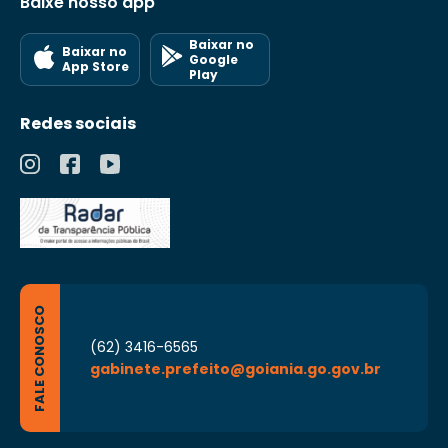
Baixe nosso app
Baixar no
Baixar no
Google
App Store
Play
Redes sociais
FALE CONOSCO
(62) 3416-6565
gabinete.prefeito@goiania.go.gov.br