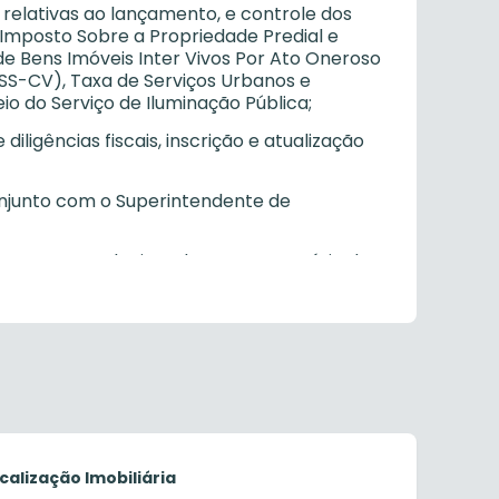
 relativas ao lançamento, e controle dos
: Imposto Sobre a Propriedade Predial e
de Bens Imóveis Inter Vivos Por Ato Oneroso
(ISS-CV), Taxa de Serviços Urbanos e
io do Serviço de Iluminação Pública;
diligências fiscais, inscrição e atualização
 conjunto com o Superintendente de
m processos relacionados com a matéria dos
cnico e/ou relatório de auditoria fiscal em
e competente para análise e decisão,
el;
de auditoria fiscal, em processos de
as, em integralização de capital;
nder a consultas dos contribuintes para o
calização Imobiliária
 o auxílio das demais gerências e,