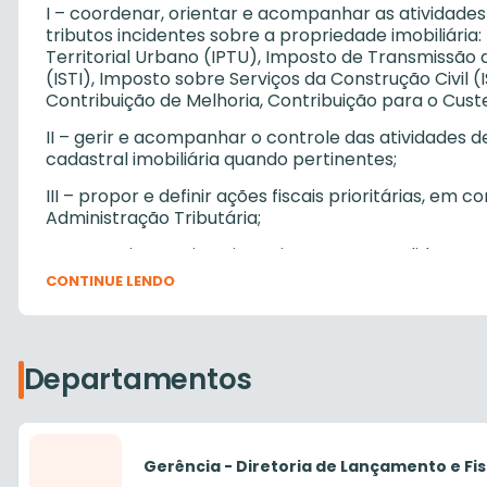
I – coordenar, orientar e acompanhar as atividades
tributos incidentes sobre a propriedade imobiliária
Territorial Urbano (IPTU), Imposto de Transmissão 
(ISTI), Imposto sobre Serviços da Construção Civil 
Contribuição de Melhoria, Contribuição para o Custe
II – gerir e acompanhar o controle das atividades de 
cadastral imobiliária quando pertinentes;
III – propor e definir ações fiscais prioritárias, em
Administração Tributária;
IV – examinar, opinar, instruir e propor medidas e
tributos imobiliários;
CONTINUE LENDO
V – despachar processo com o respectivo parecer té
procedimentos tributários de controle, à autoridad
quando for o caso, nos termos da legislação aplicáv
Departamentos
VI – emitir parecer técnico, com base em relatório 
imunidade tributária, requeridas por pessoas jurídic
VII – prestar esclarecimentos, orientações e respo
Gerência - Diretoria de Lançamento e Fis
cumprimento da legislação tributária municipal com