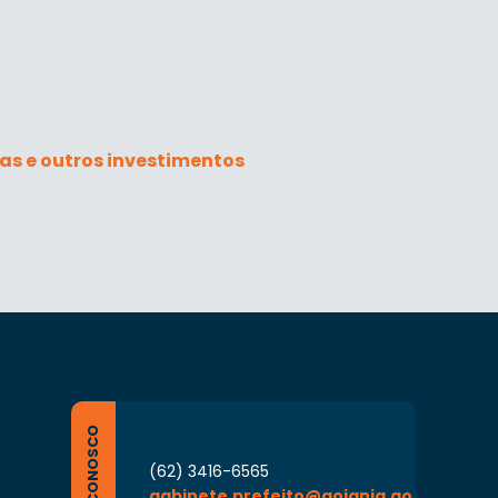
as e outros investimentos
FALE CONOSCO
(62) 3416-6565
gabinete.prefeito@goiania.go.gov.br