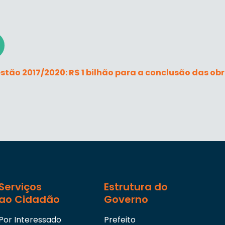
tão 2017/2020: R$ 1 bilhão para a conclusão das obr
Serviços
Estrutura do
ao Cidadão
Governo
Por Interessado
Prefeito