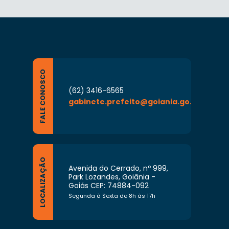
FALE CONOSCO
(62) 3416-6565
gabinete.prefeito@goiania.go.gov.br
LOCALIZAÇÃO
Avenida do Cerrado, nº 999,
Park Lozandes, Goiânia -
Goiás CEP: 74884-092
Segunda à Sexta de 8h às 17h