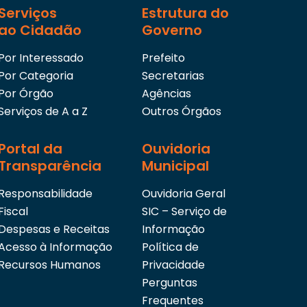
Serviços
Estrutura do
ao Cidadão
Governo
Por Interessado
Prefeito
Por Categoria
Secretarias
Por Órgão
Agências
Serviços de A a Z
Outros Órgãos
Portal da
Ouvidoria
Transparência
Municipal
Responsabilidade
Ouvidoria Geral
Fiscal
SIC – Serviço de
Despesas e Receitas
Informação
Acesso à Informação
Política de
Recursos Humanos
Privacidade
Perguntas
Frequentes