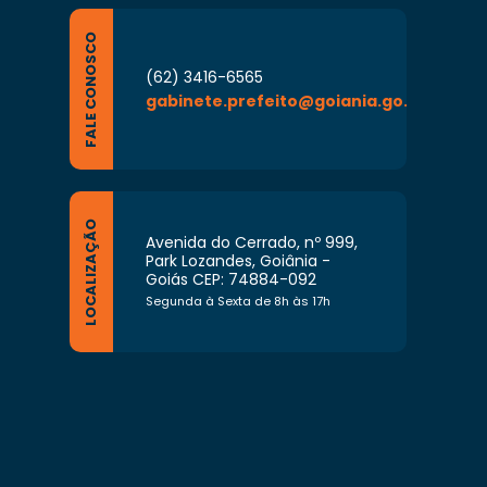
FALE CONOSCO
(62) 3416-6565
gabinete.prefeito@goiania.go.gov.br
LOCALIZAÇÃO
Avenida do Cerrado, nº 999,
Park Lozandes, Goiânia -
Goiás CEP: 74884-092
Segunda à Sexta de 8h às 17h