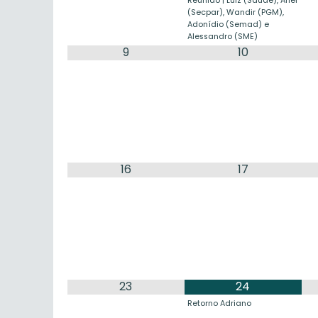
Reunião | Luiz (Saúde), Ariel
(Secpar), Wandir (PGM),
Adonídio (Semad) e
Alessandro (SME)
9
10
16
17
23
24
Retorno Adriano