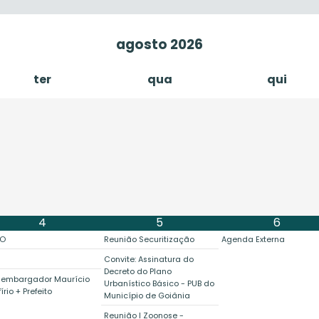
agosto
2026
ter
qua
qui
4
5
6
CO
Reunião Securitização
Agenda Externa
Convite: Assinatura do
Decreto do Plano
sembargador Maurício
Urbanístico Básico - PUB do
írio + Prefeito
Município de Goiânia
Reunião I Zoonose -