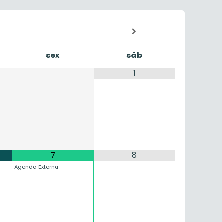
sex
sáb
1
8
7
Agenda Externa