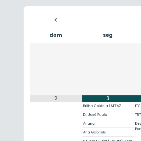
dom
seg
2
3
Brilha Goiânia | SEFAZ
IT
Dr. José Paulo
TRT
Ariana
De
Porf
Ana Gabriela