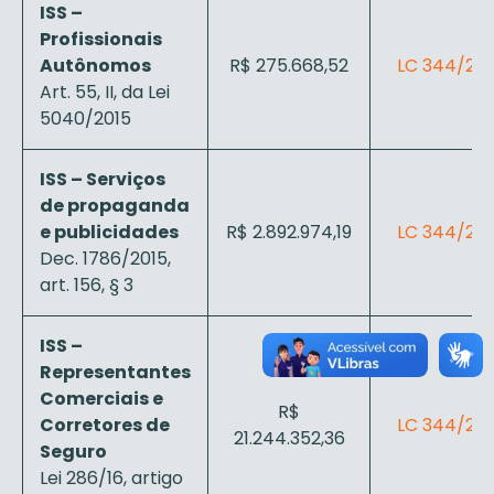
ISS –
Profissionais
Autônomos
R$ 275.668,52
LC 344/202
Art. 55, II, da Lei
5040/2015
ISS – Serviços
de propaganda
e publicidades
R$ 2.892.974,19
LC 344/202
Dec. 1786/2015,
art. 156, § 3
ISS –
Representantes
Comerciais e
R$
Corretores de
LC 344/202
21.244.352,36
Seguro
Lei 286/16, artigo