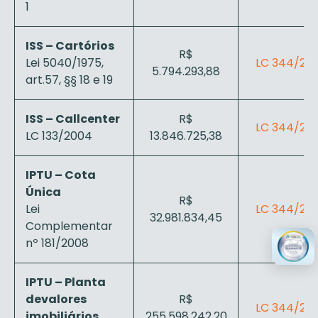
1
ISS – Cartórios
R$
Lei 5040/1975,
LC 344/202
5.794.293,88
art.57, §§ 18 e 19
ISS – Callcenter
R$
LC 344/202
LC 133/2004
13.846.725,38
IPTU – Cota
Única
R$
Lei
LC 344/202
32.981.834,45
Complementar
nº 181/2008
IPTU – Planta
devalores
R$
LC 344/202
imobiliários
255.598.242,20