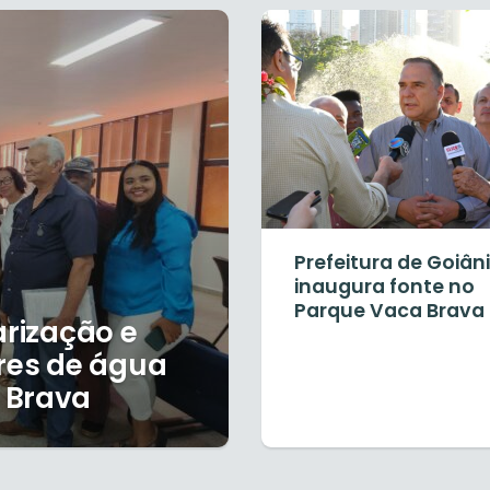
Prefeitura de Goiân
inaugura fonte no
Parque Vaca Brava
arização e
es de água
 Brava