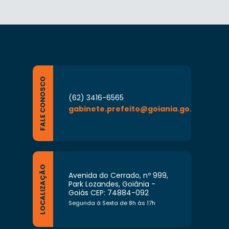
FALE CONOSCO
(62) 3416-6565
gabinete.prefeito@goiania.go.gov.br
LOCALIZAÇÃO
Avenida do Cerrado, nº 999,
Park Lozandes, Goiânia -
Goiás CEP: 74884-092
Segunda à Sexta de 8h às 17h