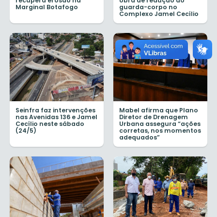
recupera erosão na
obra de redução do
Marginal Botafogo
guarda-corpo no
Complexo Jamel Cecílio
Seinfra faz intervenções
Mabel afirma que Plano
nas Avenidas 136 e Jamel
Diretor de Drenagem
Cecílio neste sábado
Urbana assegura “ações
(24/5)
corretas, nos momentos
adequados”