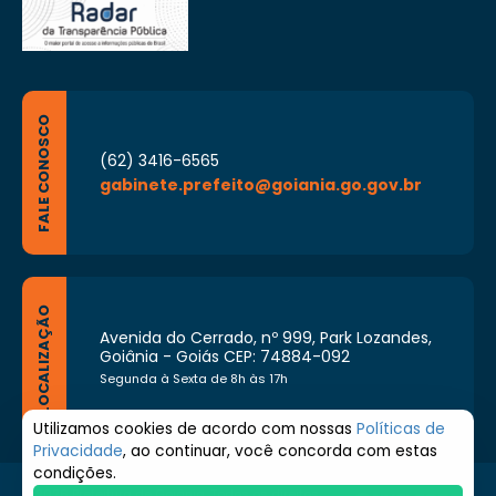
FALE CONOSCO
(62) 3416-6565
gabinete.prefeito@goiania.go.gov.br
LOCALIZAÇÃO
Avenida do Cerrado, nº 999, Park Lozandes,
Goiânia - Goiás CEP: 74884-092
Segunda à Sexta de 8h às 17h
Utilizamos cookies de acordo com nossas
Políticas de
Privacidade
, ao continuar, você concorda com estas
condições.
© 2026 Prefeitura de Goiânia. Todos os direitos