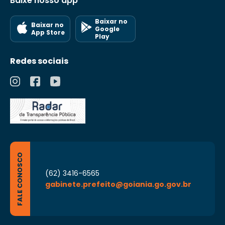
Baixe nosso app
Baixar no
Baixar no
Google
App Store
Play
Redes sociais
FALE CONOSCO
(62) 3416-6565
gabinete.prefeito@goiania.go.gov.br