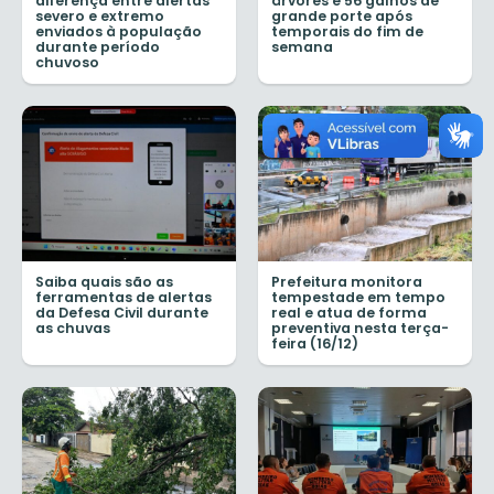
diferença entre alertas
árvores e 56 galhos de
severo e extremo
grande porte após
enviados à população
temporais do fim de
durante período
semana
chuvoso
Saiba quais são as
Prefeitura monitora
ferramentas de alertas
tempestade em tempo
da Defesa Civil durante
real e atua de forma
as chuvas
preventiva nesta terça-
feira (16/12)