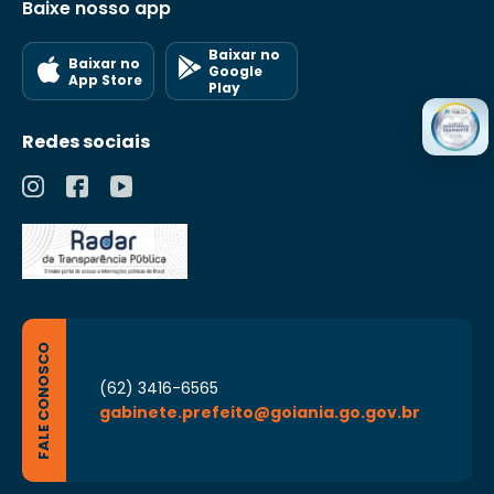
Baixe nosso app
Baixar no
Baixar no
Google
App Store
Play
Redes sociais
FALE CONOSCO
(62) 3416-6565
gabinete.prefeito@goiania.go.gov.br