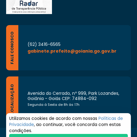
FALE CONOSCO
(62) 3416-6565
gabinete.prefeito@goiania.go.gov.br
LOCALIZAÇÃO
Avenida do Cerrado, nº 999, Park Lozandes,
Goiânia - Goiás CEP: 74884-092
Segunda à Sexta de 8h às 17h
Utilizamos cookies de acordo com nossas
Políticas de
Privacidade
, ao continuar, você concorda com estas
condições.
© 2026 Prefeitura de Goiânia. Todos os direitos