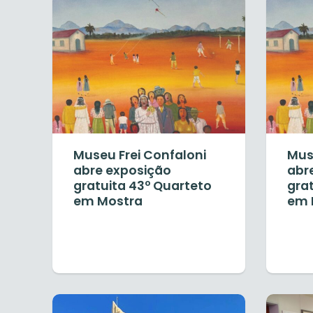
Museu Frei Confaloni
Mus
abre exposição
abr
gratuita 43º Quarteto
gra
em Mostra
em 