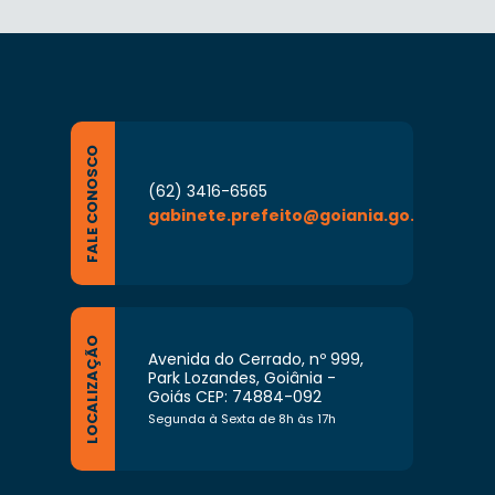
FALE CONOSCO
(62) 3416-6565
gabinete.prefeito@goiania.go.gov.br
LOCALIZAÇÃO
Avenida do Cerrado, nº 999,
Park Lozandes, Goiânia -
Goiás CEP: 74884-092
Segunda à Sexta de 8h às 17h