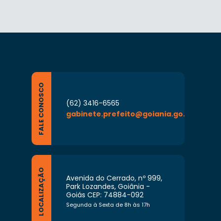
FALE CONOSCO
(62) 3416-6565
gabinete.prefeito@goiania.go.gov.br
LOCALIZAÇÃO
Avenida do Cerrado, nº 999,
Park Lozandes, Goiânia -
Goiás CEP: 74884-092
Segunda à Sexta de 8h às 17h