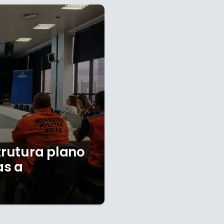
trutura plano
as a