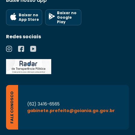
Baixe nosso app
Baixar no
Baixar no
Google
App Store
Play
Redes sociais
FALE CONOSCO
(62) 3416-6565
gabinete.prefeito@goiania.go.gov.br