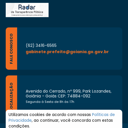
FALE CONOSCO
(62) 3416-6565
gabinete.prefeito@goiania.go.gov.br
LOCALIZAÇÃO
Avenida do Cerrado, nº 999, Park Lozandes,
Goiânia - Goiás CEP: 74884-092
Segunda à Sexta de 8h às 17h
Utilizamos cookies de acordo com nossas
Políticas de
Privacidade
, ao continuar, você concorda com estas
condições.