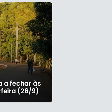
a a fechar às
-feira (26/9)