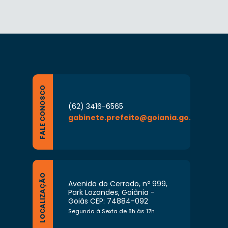
FALE CONOSCO
(62) 3416-6565
gabinete.prefeito@goiania.go.gov.br
LOCALIZAÇÃO
Avenida do Cerrado, nº 999,
Park Lozandes, Goiânia -
Goiás CEP: 74884-092
Segunda à Sexta de 8h às 17h