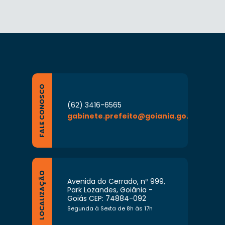
FALE CONOSCO
(62) 3416-6565
gabinete.prefeito@goiania.go.gov.br
LOCALIZAÇÃO
Avenida do Cerrado, nº 999,
Park Lozandes, Goiânia -
Goiás CEP: 74884-092
Segunda à Sexta de 8h às 17h