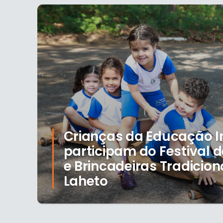
Crianças da Educação In
participam do Festival 
e Brincadeiras Tradicion
Laheto