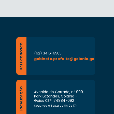
FALE CONOSCO
(62) 3416-6565
gabinete.prefeito@goiania.go.gov.br
LOCALIZAÇÃO
Avenida do Cerrado, nº 999,
Park Lozandes, Goiânia -
Goiás CEP: 74884-092
Segunda à Sexta de 8h às 17h