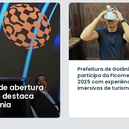
Prefeitura de Goiân
participa da Ficom
2025 com experiên
de abertura
imersivas de turis
e destaca
nia