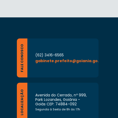
FALE CONOSCO
(62) 3416-6565
gabinete.prefeito@goiania.go.gov.br
LOCALIZAÇÃO
Avenida do Cerrado, nº 999,
Park Lozandes, Goiânia -
Goiás CEP: 74884-092
Segunda à Sexta de 8h às 17h