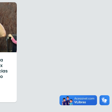
ia
ex
cias
mo