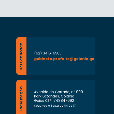
FALE CONOSCO
(62) 3416-6565
gabinete.prefeito@goiania.go.gov.br
LOCALIZAÇÃO
Avenida do Cerrado, nº 999,
Park Lozandes, Goiânia -
Goiás CEP: 74884-092
Segunda à Sexta de 8h às 17h