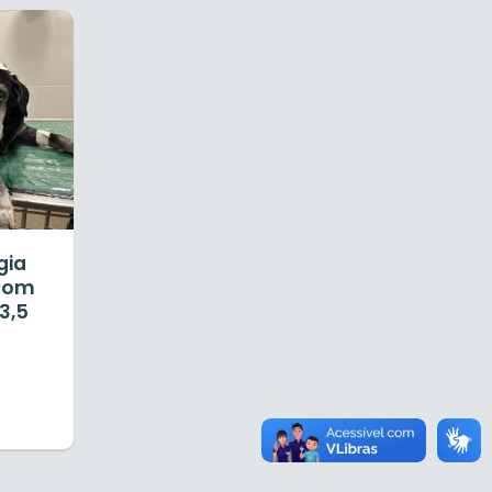
gia
 com
3,5