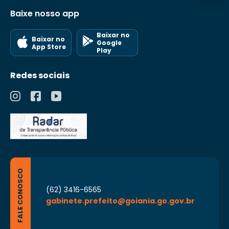
Baixe nosso app
Baixar no
Baixar no
Google
App Store
Play
Redes sociais
FALE CONOSCO
(62) 3416-6565
gabinete.prefeito@goiania.go.gov.br