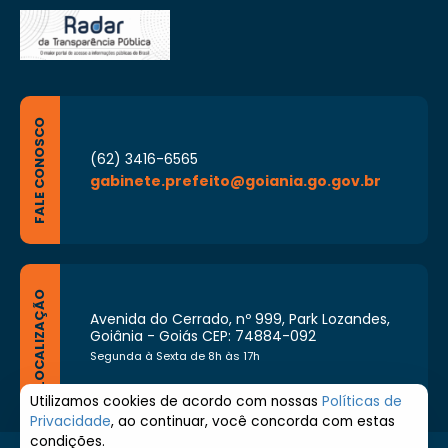
FALE CONOSCO
(62) 3416-6565
gabinete.prefeito@goiania.go.gov.br
LOCALIZAÇÃO
Avenida do Cerrado, nº 999, Park Lozandes,
Goiânia - Goiás CEP: 74884-092
Segunda à Sexta de 8h às 17h
Utilizamos cookies de acordo com nossas
Políticas de
Privacidade
, ao continuar, você concorda com estas
condições.