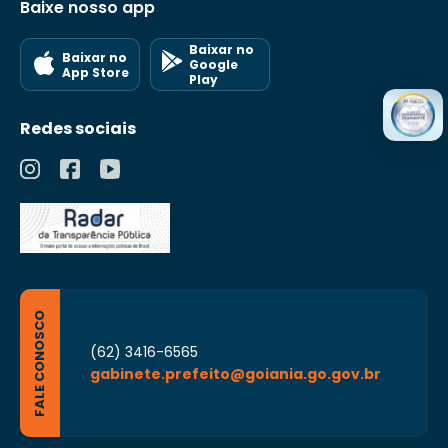
Baixe nosso app
Baixar no
Baixar no
Google
App Store
Play
Redes sociais
FALE CONOSCO
(62) 3416-6565
gabinete.prefeito@goiania.go.gov.br