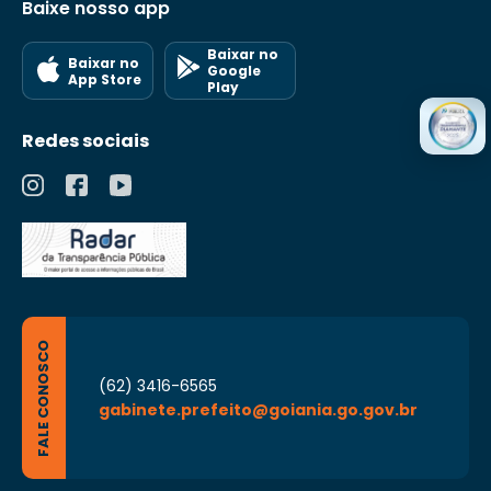
Baixe nosso app
Baixar no
Baixar no
Google
App Store
Play
Redes sociais
FALE CONOSCO
(62) 3416-6565
gabinete.prefeito@goiania.go.gov.br